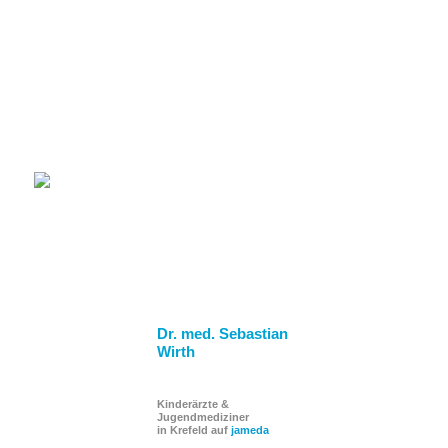
Wir hoffen, dass Sie mit der Betreuung und Behandlung bei
uns zufrieden waren. Falls dies einmal nicht der Fall
gewesen sein sollte, zögern Sie bitte nicht uns darüber zu
informieren.
Gerne freuen wir uns über eine positive Rezension.
Klicken Sie dazu bitte auf eines der beiden Jameda-Banner
auf der rechten Seite.
Dr. med. Sebastian
Wirth
Kinderärzte &
Jugendmediziner
in Krefeld auf
jameda