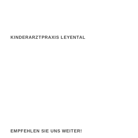
KINDERARZTPRAXIS LEYENTAL
Dr. Sebastian Wirth, Dr. Robert Primke
Fachärzte für Kinder- und Jugendheilkunde
Kinderpneumologie
Leyentalstr 78 b
47799 Krefeld
Telefon: 02151/ 800 820
Fax: 02151/ 63 10 10
E-Mail: info@kinderarzt-krefeld.de
EMPFEHLEN SIE UNS WEITER!