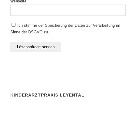
Webseite
Ich stimme der Speicherung der Daten zur Verarbeitung im
Sinne der DSGVO zu.
KINDERARZTPRAXIS LEYENTAL
Dr. Sebastian Wirth, Dr. Robert Primke
Fachärzte für Kinder- und Jugendheilkunde
Kinderpneumologie
Leyentalstr 78 b
47799 Krefeld